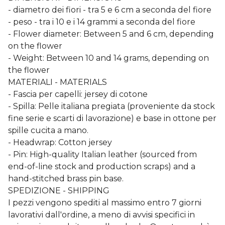
- diametro dei fiori - tra 5 e 6 cm a seconda del fiore
- peso - tra i 10 e i 14 grammi a seconda del fiore
- Flower diameter: Between 5 and 6 cm, depending
on the flower
- Weight: Between 10 and 14 grams, depending on
the flower
MATERIALI - MATERIALS
- Fascia per capelli: jersey di cotone
- Spilla: Pelle italiana pregiata (proveniente da stock
fine serie e scarti di lavorazione) e base in ottone per
spille cucita a mano.
- Headwrap: Cotton jersey
- Pin: High-quality Italian leather (sourced from
end-of-line stock and production scraps) and a
hand-stitched brass pin base.
SPEDIZIONE - SHIPPING
I pezzi vengono spediti al massimo entro 7 giorni
lavorativi dall'ordine, a meno di avvisi specifici in