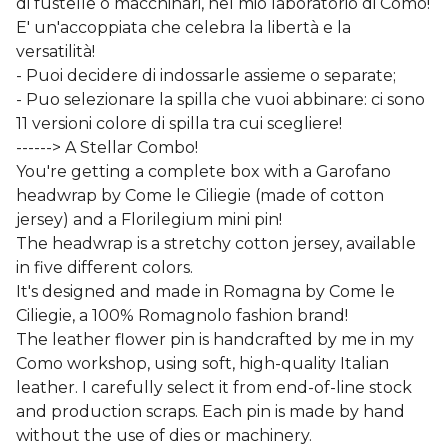
di fustelle o macchinari, nel mio laboratorio di Como!
E' un'accoppiata che celebra la libertà e la
versatilità!
- Puoi decidere di indossarle assieme o separate;
- Puo selezionare la spilla che vuoi abbinare: ci sono
11 versioni colore di spilla tra cui scegliere!
------> A Stellar Combo!
You're getting a complete box with a Garofano
headwrap by Come le Ciliegie (made of cotton
jersey) and a Florilegium mini pin!
The headwrap is a stretchy cotton jersey, available
in five different colors.
It's designed and made in Romagna by Come le
Ciliegie, a 100% Romagnolo fashion brand!
The leather flower pin is handcrafted by me in my
Como workshop, using soft, high-quality Italian
leather. I carefully select it from end-of-line stock
and production scraps. Each pin is made by hand
without the use of dies or machinery.