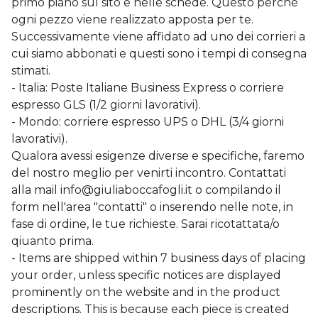
primo piano sul sito e nelle schede. Questo perchè
ogni pezzo viene realizzato apposta per te.
Successivamente viene affidato ad uno dei corrieri a
cui siamo abbonati e questi sono i tempi di consegna
stimati.
- Italia: Poste Italiane Business Express o corriere
espresso GLS (1/2 giorni lavorativi).
- Mondo: corriere espresso UPS o DHL (3/4 giorni
lavorativi).
Qualora avessi esigenze diverse e specifiche, faremo
del nostro meglio per venirti incontro. Contattati
alla mail
info@giuliaboccafogli.it
o compilando il
form nell'area "contatti" o inserendo nelle note, in
fase di ordine, le tue richieste. Sarai ricotattata/o
qiuanto prima.
- Items are shipped within 7 business days of placing
your order, unless specific notices are displayed
prominently on the website and in the product
descriptions. This is because each piece is created