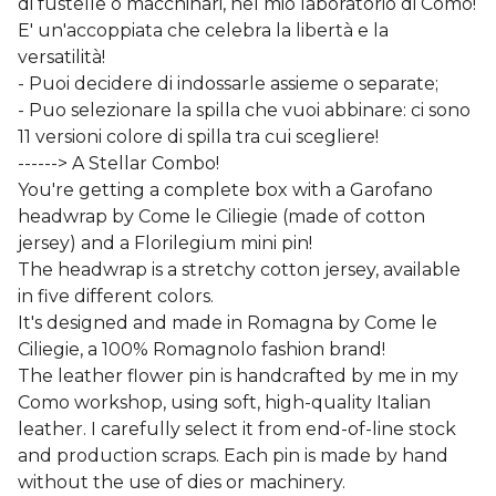
di fustelle o macchinari, nel mio laboratorio di Como!
E' un'accoppiata che celebra la libertà e la
versatilità!
- Puoi decidere di indossarle assieme o separate;
- Puo selezionare la spilla che vuoi abbinare: ci sono
11 versioni colore di spilla tra cui scegliere!
------> A Stellar Combo!
You're getting a complete box with a Garofano
headwrap by Come le Ciliegie (made of cotton
jersey) and a Florilegium mini pin!
The headwrap is a stretchy cotton jersey, available
in five different colors.
It's designed and made in Romagna by Come le
Ciliegie, a 100% Romagnolo fashion brand!
The leather flower pin is handcrafted by me in my
Como workshop, using soft, high-quality Italian
leather. I carefully select it from end-of-line stock
and production scraps. Each pin is made by hand
without the use of dies or machinery.