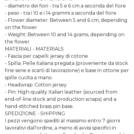
- diametro dei fiori - tra 5 e 6 cm a seconda del fiore
- peso - tra i 10 e i 14 grammi a seconda del fiore
- Flower diameter: Between 5 and 6 cm, depending
on the flower
- Weight: Between 10 and 14 grams, depending on
the flower
MATERIALI - MATERIALS
- Fascia per capelli: jersey di cotone
- Spilla: Pelle italiana pregiata (proveniente da stock
fine serie e scarti di lavorazione) e base in ottone per
spille cucita a mano.
- Headwrap: Cotton jersey
- Pin: High-quality Italian leather (sourced from
end-of-line stock and production scraps) and a
hand-stitched brass pin base.
SPEDIZIONE - SHIPPING
I pezzi vengono spediti al massimo entro 7 giorni
lavorativi dall'ordine, a meno di avvisi specifici in