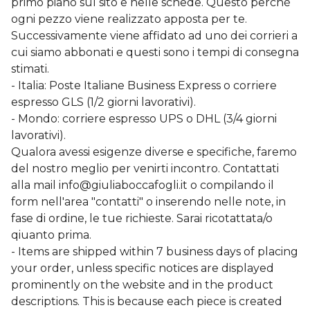
primo piano sul sito e nelle schede. Questo perchè
ogni pezzo viene realizzato apposta per te.
Successivamente viene affidato ad uno dei corrieri a
cui siamo abbonati e questi sono i tempi di consegna
stimati.
- Italia: Poste Italiane Business Express o corriere
espresso GLS (1/2 giorni lavorativi).
- Mondo: corriere espresso UPS o DHL (3/4 giorni
lavorativi).
Qualora avessi esigenze diverse e specifiche, faremo
del nostro meglio per venirti incontro. Contattati
alla mail
info@giuliaboccafogli.it
o compilando il
form nell'area "contatti" o inserendo nelle note, in
fase di ordine, le tue richieste. Sarai ricotattata/o
qiuanto prima.
- Items are shipped within 7 business days of placing
your order, unless specific notices are displayed
prominently on the website and in the product
descriptions. This is because each piece is created