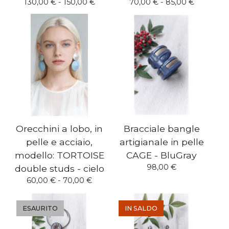
130,00
€
- 150,00
€
70,00
€
- 85,00
€
Orecchini a lobo, in
Bracciale bangle
pelle e acciaio,
artigianale in pelle
modello: TORTOISE
CAGE - BluGray
98,00
€
double studs - cielo
60,00
€
- 70,00
€
ESAURITO
IN SALDO