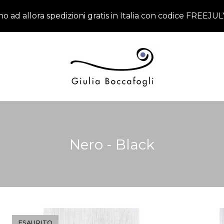
izioni gratis in Italia con codice FREEJULY.
Nero - Black
ESAURITO