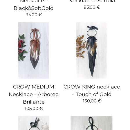
Necklace -
Necklace - Sabbia
95,00
€
Black&SoftGold
95,00
€
CROW MEDIUM
CROW KING necklace
Necklace - Arboreo
- Touch of Gold
130,00
€
Brillante
105,00
€