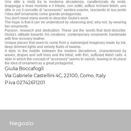
Uno stile a metà tra la moderna decadenza, caratterizzato da onde,
drappeggi e linee morbide e il tribale, con sottili, soffusi richiami fetish; uno
stile in cui il concetto di “accessorio” sembra svanire, lasciando al suo posto
l’idea dell’ornamento come grande protagonista.
You don't need many words to describe Giulia's work.
The hope is that it can be understood by observing and, why not, by wearing
her ornaments.
Passion, research and dedication. These are the words that best describe
Giulia's attitude towards his creations: contemporary ornaments handmade
with fine recovery leather.
Unique pieces that seem to come from a submerged imaginary made by ink,
deep dimmed lights and velvety fluids of swamp.
A style in the middle between the modern decadence, characterized by
waves, drapes and soft lines and the tribal, with thin, suffused fetish calls: a
style in which the concept of "accessory" seems to vanish, leaving in its place
the idea of ​​ornament as a great protagonist.
Giulia Boccafogli
Via Gabriele Castellini 4C, 22100, Como, Italy
P.iva 02742611201
Negozio