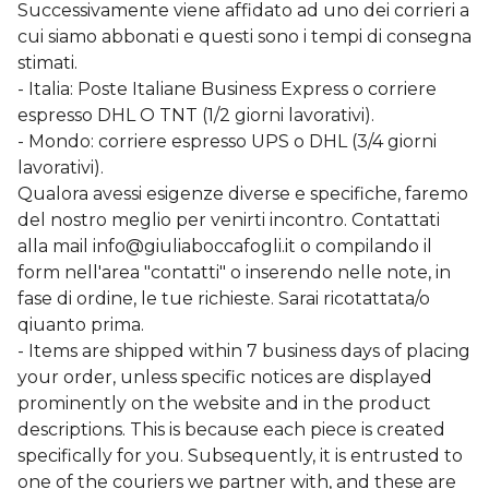
Successivamente viene affidato ad uno dei corrieri a
cui siamo abbonati e questi sono i tempi di consegna
stimati.
- Italia: Poste Italiane Business Express o corriere
espresso DHL O TNT (1/2 giorni lavorativi).
- Mondo: corriere espresso UPS o DHL (3/4 giorni
lavorativi).
Qualora avessi esigenze diverse e specifiche, faremo
del nostro meglio per venirti incontro. Contattati
alla mail
info@giuliaboccafogli.it
o compilando il
form nell'area "contatti" o inserendo nelle note, in
fase di ordine, le tue richieste. Sarai ricotattata/o
qiuanto prima.
- Items are shipped within 7 business days of placing
your order, unless specific notices are displayed
prominently on the website and in the product
descriptions. This is because each piece is created
specifically for you. Subsequently, it is entrusted to
one of the couriers we partner with, and these are