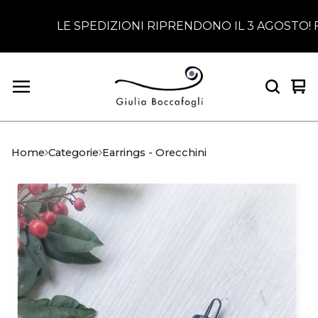
LE SPEDIZIONI RIPRENDONO IL 3 AGOSTO! Fino ad all
Ved
0
car
arti
Home
Categorie
Earrings - Orecchini