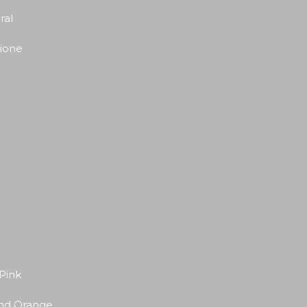
ral
ione
 Pink
 and Orange