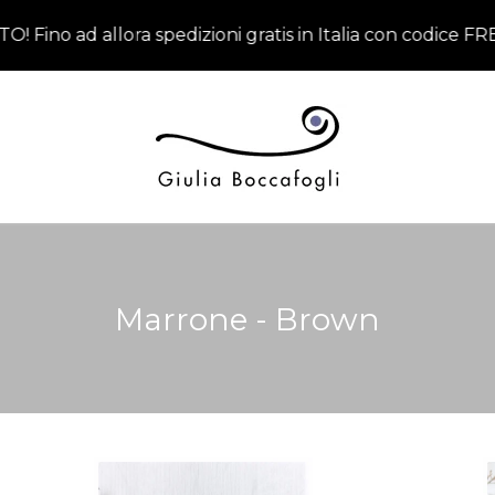
d allora spedizioni gratis in Italia con codice FREEJUL
Marrone - Brown