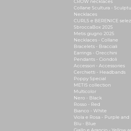
CROW necklaces
Collane Scultura - Sculptu
Necklaces
CURLS e BERENICE selez
SbroccaBox 2025
Metis giugno 2025
Necklaces - Collane
Bracelets - Bracciali
Earrings - Orecchini
Pendants - Ciondoli
Accessori - Accessories
Cerchietti - Headbands
Poppy Special
METIS collection
Multicolor
Nero - Black
Rosso - Red
Bianco - White
Viola e Rosa - Purple and
Blu - Blue
Giallo e Arancio - Yellow