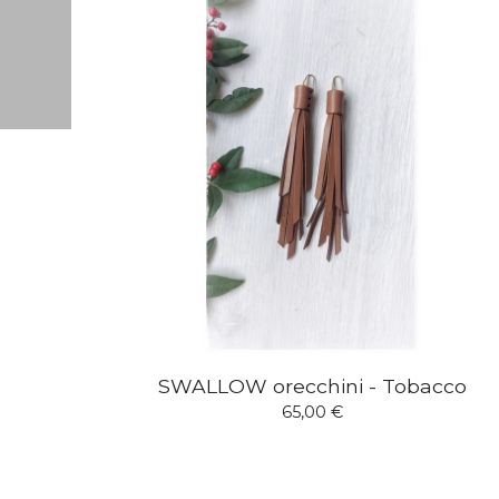
SWALLOW orecchini - Tobacco
65,00
€